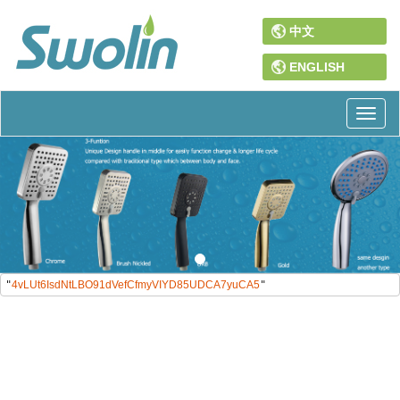
中文
ENGLISH
Toggl
naviga
"
4vLUt6IsdNtLBO91dVefCfmyVIYD85UDCA7yuCA5