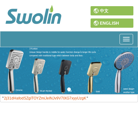
中文
ENGLISH
Toggl
naviga
"
2j31dHafodSZgITOYZmiJeINJv9V7IXG7xyyUzgK